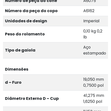
Número de peça do cone
A6075
Número da peça do copo
A6162
Unidades de design
Imperial
0,10 kg 0,2
Peso do rolamento
lb
Aço
Tipo de gaiola
estampado
Dimensões
19,050 mm
d – Furo
0,7500 pol
41,275 mm
Diâmetro Externo D – Cup
1,6250 pol