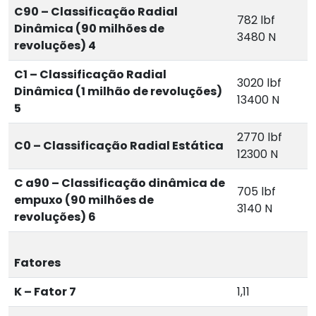
C90 – Classificação Radial
782 lbf
Dinâmica (90 milhões de
3480 N
revoluções) 4
C1 – Classificação Radial
3020 lbf
Dinâmica (1 milhão de revoluções)
13400 N
5
2770 lbf
C0 – Classificação Radial Estática
12300 N
C a90 – Classificação dinâmica de
705 lbf
empuxo (90 milhões de
3140 N
revoluções) 6
Fatores
K – Fator 7
1,11