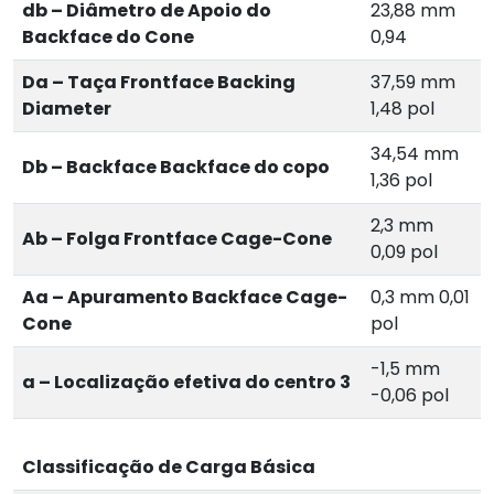
db – Diâmetro de Apoio do
23,88 mm
Backface do Cone
0,94
Da – Taça Frontface Backing
37,59 mm
Diameter
1,48 pol
34,54 mm
Db – Backface Backface do copo
1,36 pol
2,3 mm
Ab – Folga Frontface Cage-Cone
0,09 pol
Aa – Apuramento Backface Cage-
0,3 mm 0,01
Cone
pol
-1,5 mm
a – Localização efetiva do centro 3
-0,06 pol
Classificação de Carga Básica