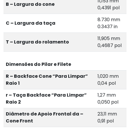
11,153 mm
B – Largura do cone
0,4391 pol
8.730 mm
C – Largura da taça
0.3437 in
11,905 mm
T – Largura do rolamento
0,4687 pol
Dimensões do Pilar e Filete
R – Backface Cone “Para Limpar”
1,020 mm
Raio 1
0,04 pol
r – Taça Backface “Para Limpar”
1,27 mm
Raio 2
0,050 pol
Diâmetro de Apoio Frontal da –
23,11 mm
Cone Front
0,91 pol