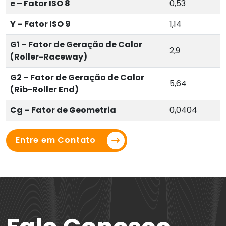
e – Fator ISO 8
0,53
Y – Fator ISO 9
1,14
G1 – Fator de Geração de Calor
2,9
(Roller-Raceway)
G2 – Fator de Geração de Calor
5,64
(Rib-Roller End)
Cg – Fator de Geometria
0,0404
Entre em Contato