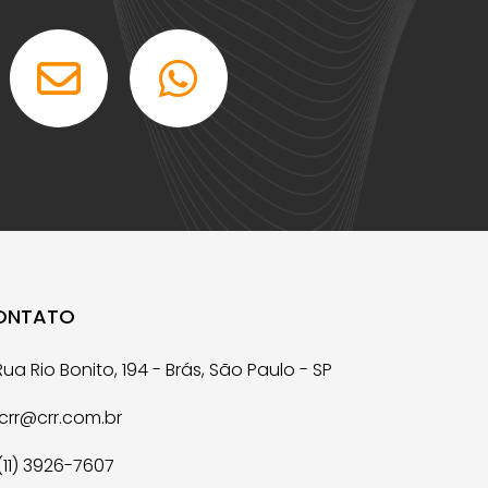
ONTATO
ua Rio Bonito, 194 - Brás, São Paulo - SP
crr@crr.com.br
(11) 3926-7607