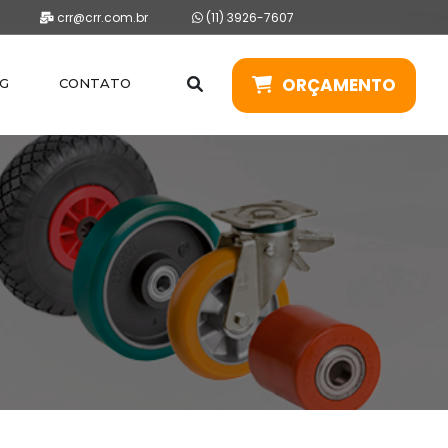
crr@crr.com.br
(11) 3926-7607
ORÇAMENTO
G
CONTATO