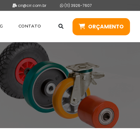
crr@crr.com.br
(11) 3926-7607
ORÇAMENTO
G
CONTATO