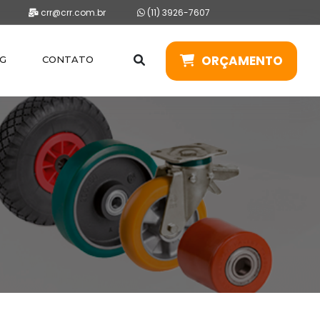
crr@crr.com.br
(11) 3926-7607
ORÇAMENTO
G
CONTATO