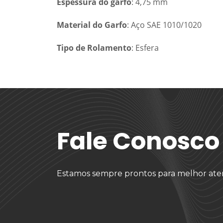
Espessura do garfo
: 4,75 mm
Material do Garfo
: Aço SAE 1010/1020
Tipo de Rolamento
: Esfera
Fale Conosco
Estamos sempre prontos para melhor ate